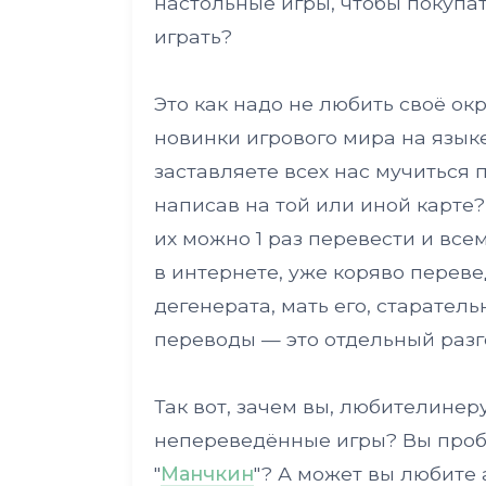
настольные игры, чтобы покупат
играть?
Это как надо не любить своё окр
новинки игрового мира на язык
заставляете всех нас мучиться п
написав на той или иной карте?
их можно 1 раз перевести и все
в интернете, уже коряво перев
дегенерата, мать его, старател
переводы — это отдельный разго
Так вот, зачем вы, любителинеру
непереведённые игры? Вы пробо
"
Манчкин
"? А может вы любите