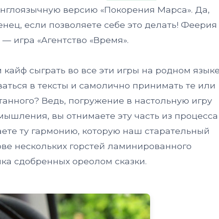
англоязычную версию «Покорения Марса». Да,
ец, если позволяете себе это делать! Феерия
— игра «Агентство «Время».
 кайф сыграть во все эти игры на родном языке
ваться в тексты и самолично принимать те или
анного? Ведь, погружение в настольную игру
мышления, вы отнимаете эту часть из процесса
аете ту гармонию, которую наш старательный
нове нескольких горстей ламинированного
ика сдобренных ореолом сказки.