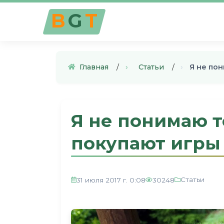
B
G
T
Главная
›
Статьи
›
Я не по
Я не понимаю т
покупают игры
Статьи
31 июля 2017 г. 0:08
30248