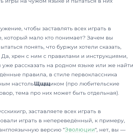
ь игры на чужом языке и пытаться в них
ужение, чтобы заставлять всех играть в
е, который мало кто понимает? Зачем вы
ытаться понять, что буржуи хотели сказать,
 Да, хрен с ним с правилами и инструкциями,
м уже рассказать на родном языке или же найт
едённые правила, в стиле первоклассника
ьным настоль
Щщщ
иком (про любительские
вор, тема про них может быть отдельная).
сскихигр, заставляете всех играть в
вали играть в непереведённый, к примеру,
 англоязычную версию "
Эволюции
", нет, вы —