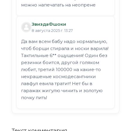
можно напечатать на неопрене
ЗвиздаФшоки
8 августа 2025 г. 13:27
Да вам всем бабу надо нормальную,
чтоб борщи стирала и носки варила!
Тактильные 6** ощущения! Один без
резинки боится, другой голяком
любит, третий 100000 на какие-то
некрашеные космодесантники
лавфул евила тратит! Нет бы в
гаражах жигулю чинить и золотую
почку пить!
Текст комментария