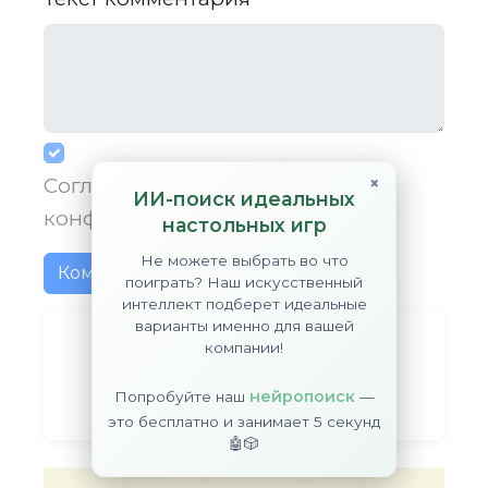
×
Согласен(а) с
политикой
ИИ-поиск идеальных
конфиденциальности
сайта
настольных игр
Не можете выбрать во что
Комментировать
поиграть? Наш искусственный
интеллект подберет идеальные
варианты именно для вашей
компании!
нейропоиск
Попробуйте наш
—
Telegram
YouTube
RuTube
это бесплатно и занимает 5 секунд
🤖🎲