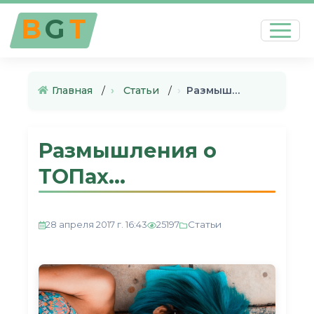
B
G
T
Главная
›
Статьи
›
Размышления о ТОПах...
Размышления о
ТОПах...
Статьи
28 апреля 2017 г. 16:43
25197