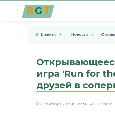
B
G
T
Главная
›
Новости
›
Откры
Открывающееся
игра 'Run for t
друзей в сопер
Новости
26 сентября 2025 г. 18:22
138