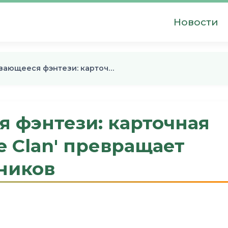
Новости
вающееся фэнтези: карточ…
 фэнтези: карточная
he Clan' превращает
ников