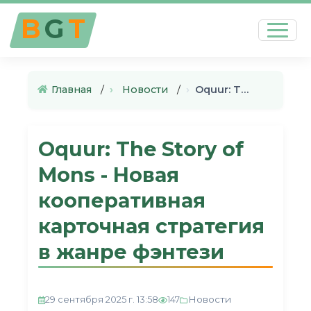
B
G
T
Главная
›
Новости
›
Oquur: The Story of Mons - Но…
Oquur: The Story of
Mons - Новая
кооперативная
карточная стратегия
в жанре фэнтези
Новости
29 сентября 2025 г. 13:58
147