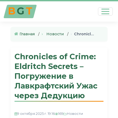
B
G
T
Главная
›
Новости
›
Chronicles of Crime: Eldritch…
Chronicles of Crime:
Eldritch Secrets –
Погружение в
Лавкрафтский Ужас
через Дедукцию
Новости
9 октября 2025 г. 19:16
169