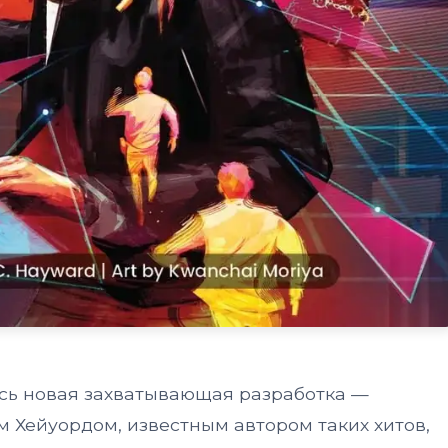
сь новая захватывающая разработка —
ом Хейуордом, известным автором таких хитов,