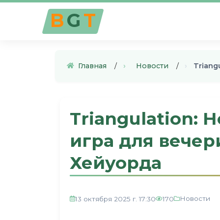
B
G
T
Главная
›
Новости
›
Triang
Triangulation: 
игра для вечер
Хейуорда
Новости
13 октября 2025 г. 17:30
170