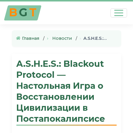
B
G
T
Главная
›
Новости
›
A.S.H.E.S.: Blackout Protocol…
A.S.H.E.S.: Blackout
Protocol —
Настольная Игра о
Восстановлении
Цивилизации в
Постапокалипсисе