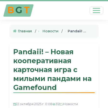
B
G
T
Главная
›
Новости
›
Pandaii! – Новая кооперативна…
Pandaii! – Новая
кооперативная
карточная игра с
милыми пандами на
Gamefound
Новости
22 октября 2025 г. 0:08
312