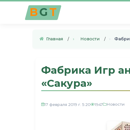
B
G
T
Главная
›
Новости
›
Фабрик
Фабрика Игр а
«Сакура»
Новости
17 февраля 2019 г. 5:20
1947