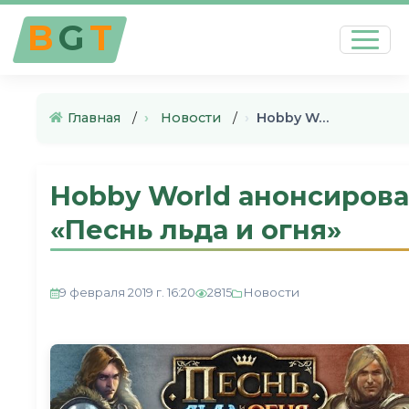
B
G
T
Главная
›
Новости
›
Hobby World анонсировало прод…
Hobby World анонсиров
«Песнь льда и огня»
Новости
9 февраля 2019 г. 16:20
2815