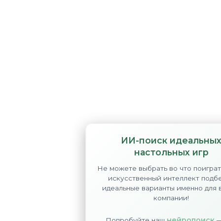
ИИ-поиск идеальны
настольных игр
Не можете выбрать во что поигра
искусственный интеллект подб
идеальные варианты именно для 
компании!
нейропоиск
Попробуйте наш
—