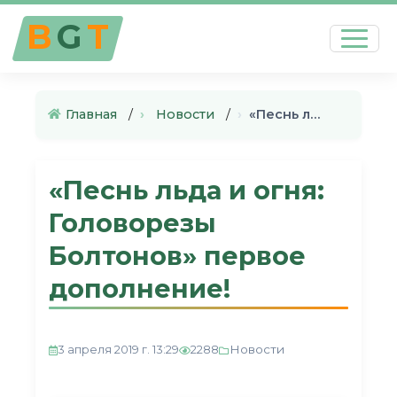
B
G
T
Главная
›
Новости
›
«Песнь льда и огня: Головорез…
«Песнь льда и огня:
Головорезы
Болтонов» первое
дополнение!
Новости
3 апреля 2019 г. 13:29
2288