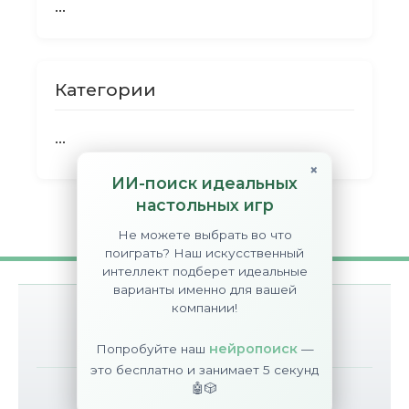
...
Категории
...
×
ИИ-поиск идеальных
настольных игр
Не можете выбрать во что
поиграть? Наш искусственный
интеллект подберет идеальные
варианты именно для вашей
компании!
О сайте
Контакты
Disclaimer
нейропоиск
Попробуйте наш
—
это бесплатно и занимает 5 секунд
🤖🎲
©
BGT
2017-2026
All Rights Reserved