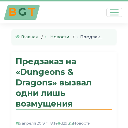
B
G
T
Главная
›
Новости
›
Предзаказ на «Dungeons & Drag…
Предзаказ на
«Dungeons &
Dragons» вызвал
одни лишь
возмущения
Новости
6 апреля 2019 г. 18:14
3295