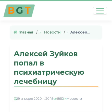
B
G
T
Главная
›
Новости
›
Алексей Зуйков попал в психиа…
Алексей Зуйков
попал в
психиатрическую
лечебницу
Новости
29 января 2020 г. 20:18
1857