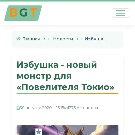
B
G
T
Главная
›
Новости
›
Избушка - новый монстр для «П…
Избушка - новый
монстр для
«Повелителя Токио»
Новости
30 августа 2020 г. 15:15
1375