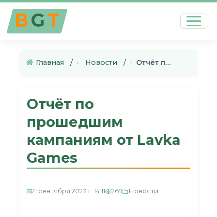
B
G
T
Главная
›
Новости
›
Отчёт по прошедшим кампаниям …
Отчёт по
прошедшим
кампаниям от Lavka
Games
Новости
21 сентября 2023 г. 14:11
269