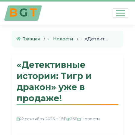
B
G
T
Главная
›
Новости
›
«Детективные истории: Тигр и …
«Детективные
истории: Тигр и
дракон» уже в
продаже!
Новости
22 сентября 2023 г. 16:11
268