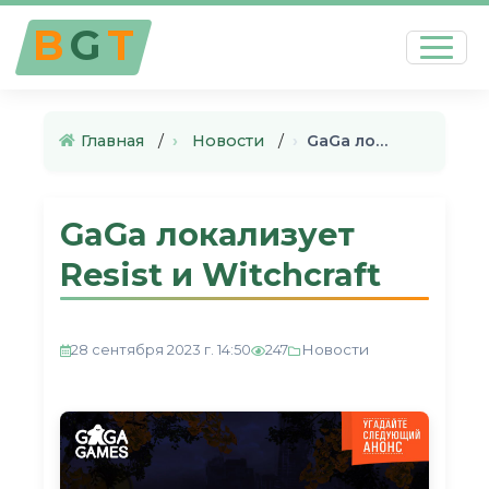
B
G
T
Главная
›
Новости
›
GaGa локализует Resist и Witc…
GaGa локализует
Resist и Witchcraft
Новости
28 сентября 2023 г. 14:50
247