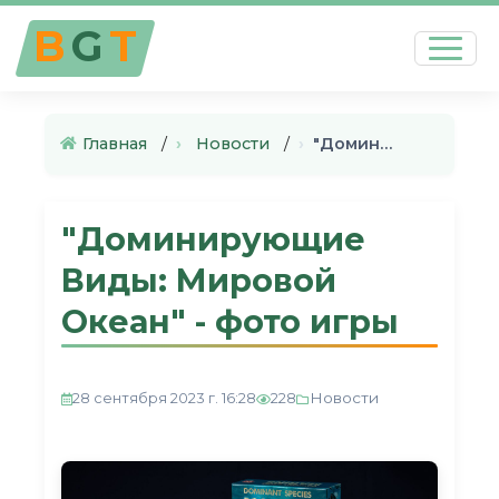
B
G
T
Главная
›
Новости
›
"Доминирующие Виды: Мировой О…
"Доминирующие
Виды: Мировой
Океан" - фото игры
Новости
28 сентября 2023 г. 16:28
228