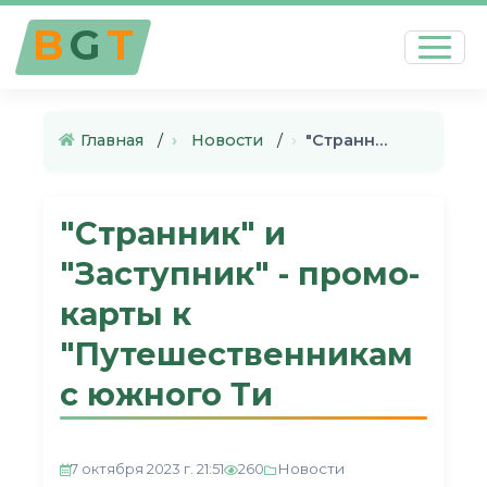
B
G
T
Главная
›
Новости
›
"Странник" и "Заступник" - пр…
"Странник" и
"Заступник" - промо-
карты к
"Путешественникам
с южного Ти
Новости
7 октября 2023 г. 21:51
260