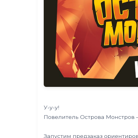
У-у-у!
Повелитель Острова Монстров —
Запустим предзаказ ориентирово