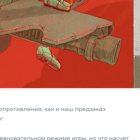
сопротивления, как и наш предзаказ
!
евновательном режиме игры, но что насчёт