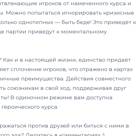
 отвлекающие игроков от намеченного курса и
ы. Можно попытаться игнорировать кризисные
колько однотипных — быть беде! Это приведёт к
оде партии приведут к моментальному
? Как и в настоящей жизни, единство придаёт
ет сплочение игроков, что отражено в картах
личные преимущества. Действия совместного
ть союзникам в свой ход, поддерживая друг
нты! В одиночном режиме вам доступна
 героического курса.
ражаться против друзей или биться с ними в
го зла? Делитесь в комментариях ;)