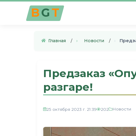
B
G
T
Главная
›
Новости
›
Предз
Предзаказ «Оп
разгаре!
Новости
25 октября 2023 г. 21:39
202