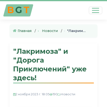
B
G
T
Главная
›
Новости
›
"Лакримоза" и "Дорога Приключ…
"Лакримоза" и
"Дорога
Приключений" уже
здесь!
Новости
2 ноября 2023 г. 18:05
190