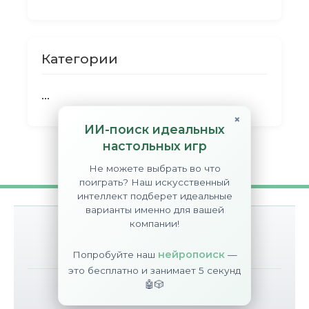
Категории
...
×
ИИ-поиск идеальных
настольных игр
Не можете выбрать во что
поиграть? Наш искусственный
интеллект подберет идеальные
варианты именно для вашей
компании!
О сайте
Контакты
Disclaimer
нейропоиск
Попробуйте наш
—
это бесплатно и занимает 5 секунд
🤖🎲
©
BGT
2017-2026
All Rights Reserved