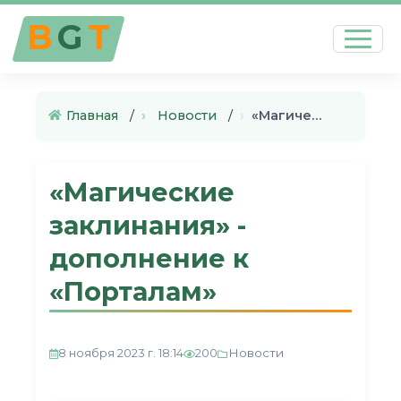
B
G
T
Главная
›
Новости
›
«Магические заклинания» - доп…
«Магические
заклинания» -
дополнение к
«Порталам»
Новости
8 ноября 2023 г. 18:14
200