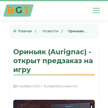
B
G
T
Главная
›
Новости
›
Ориньяк (Aurignac) - открыт п…
Ориньяк (Aurignac) -
открыт предзаказ на
игру
Новости
10 ноября 2023 г. 16:26
263