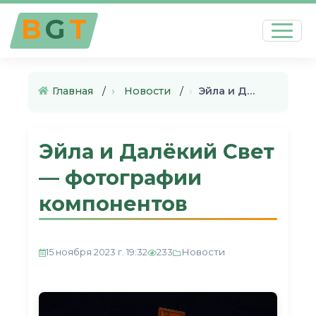
B
G
T
Главная
›
Новости
›
Эйла и Далёкий Свет — фотогра…
Эйла и Далёкий Свет
— фотографии
компонентов
Новости
15 ноября 2023 г. 19:32
233