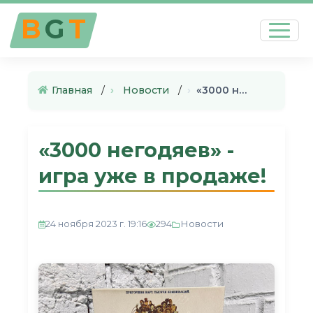
B
G
T
Главная
›
Новости
›
«3000 негодяев» - игра уже в …
«3000 негодяев» -
игра уже в продаже!
Новости
24 ноября 2023 г. 19:16
294