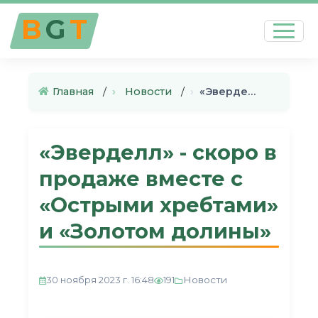
B
G
T
Главная
›
Новости
›
«Эверделл» - скоро в продаже …
«Эверделл» - скоро в
продаже вместе с
«Острыми хребтами»
и «Золотом долины»
Новости
30 ноября 2023 г. 16:48
191