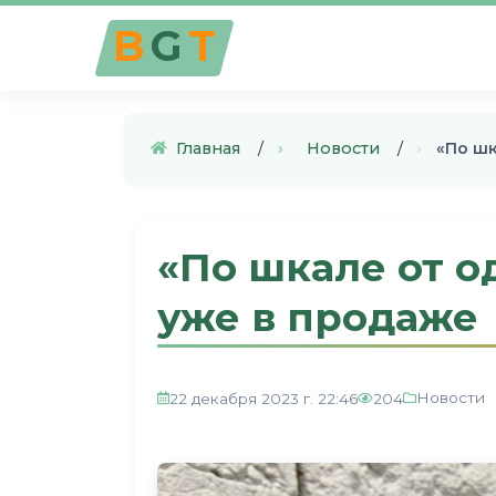
B
G
T
Главная
›
Новости
›
«По шк
«По шкале от о
уже в продаже
Новости
22 декабря 2023 г. 22:46
204