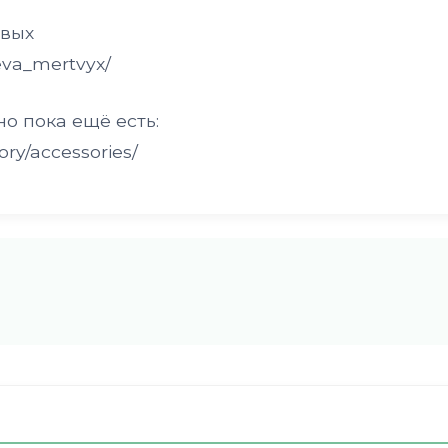
твых
eva_mertvyx/
но пока ещё есть:
ory/accessories/