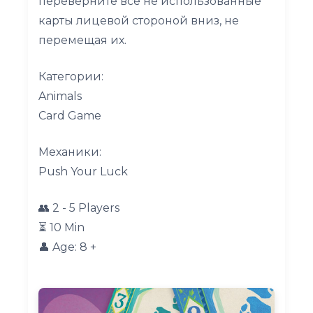
переверните все не использованные
карты лицевой стороной вниз, не
перемещая их.
Категории:
Animals
Card Game
Meханики:
Push Your Luck
👥 2 - 5 Players
⏳ 10 Min
👤 Age: 8 +