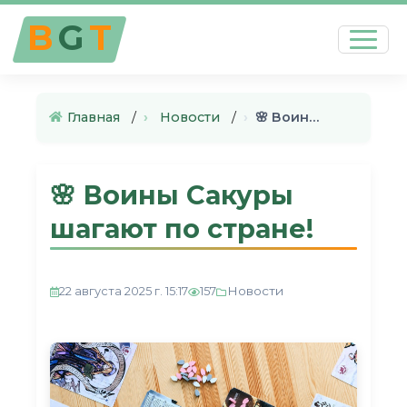
B
G
T
Главная
›
Новости
›
🌸 Воины Сакуры шагают по стра…
🌸 Воины Сакуры
шагают по стране!
Новости
22 августа 2025 г. 15:17
157