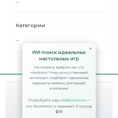
...
Категории
...
×
ИИ-поиск идеальных
настольных игр
Не можете выбрать во что
поиграть? Наш искусственный
интеллект подберет идеальные
варианты именно для вашей
компании!
О сайте
Контакты
Disclaimer
нейропоиск
Попробуйте наш
—
это бесплатно и занимает 5 секунд
🤖🎲
©
BGT
2017-2026
All Rights Reserved