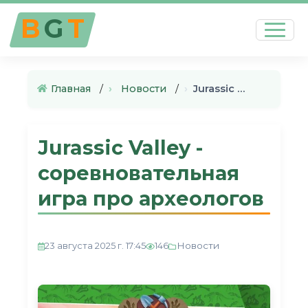
B
G
T
Главная
›
Новости
›
Jurassic Valley - соревновате…
Jurassic Valley -
соревновательная
игра про археологов
Новости
23 августа 2025 г. 17:45
146