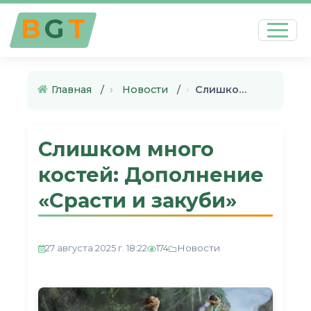
B
G
T
Главная
›
Новости
›
Слишком много костей: Дополне…
Слишком много
костей: Дополнение
«Срасти и закуби»
Новости
27 августа 2025 г. 18:22
174