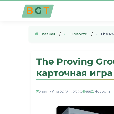
B
G
T
Главная
›
Новости
›
The Pr
The Proving Gr
карточная игра
Новости
2 сентября 2025 г. 23:20
155