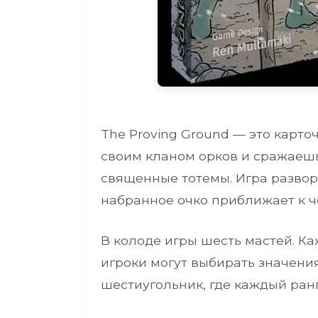
The Proving Ground — это карто
своим кланом орков и сражаешь
священные тотемы. Игра развор
набранное очко приближает к ч
В колоде игры шесть мастей. Ка
игроки могут выбирать значени
шестиугольник, где каждый ран