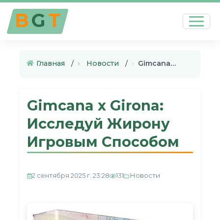
B
G
T
Главная
›
Новости
›
Gimcana x Girona: Исследуй Жи…
Gimcana x Girona:
Исследуй Жирону
Игровым Способом
Новости
2 сентября 2025 г. 23:28
131