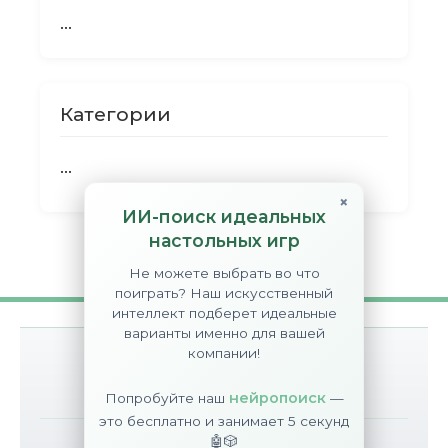
...
Категории
...
×
ИИ-поиск идеальных
настольных игр
Не можете выбрать во что
поиграть? Наш искусственный
интеллект подберет идеальные
варианты именно для вашей
компании!
О сайте
Контакты
Disclaimer
нейропоиск
Попробуйте наш
—
это бесплатно и занимает 5 секунд
🤖🎲
©
BGT
2017-2026
All Rights Reserved