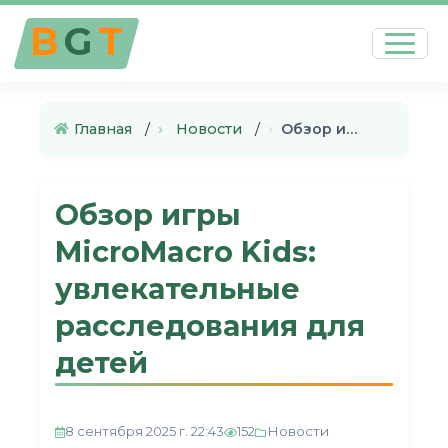
B
G
T
Главная
›
Новости
›
Обзор игры MicroMacro Kids: у…
Обзор игры
MicroMacro Kids:
увлекательные
расследования для
детей
Новости
8 сентября 2025 г. 22:43
152