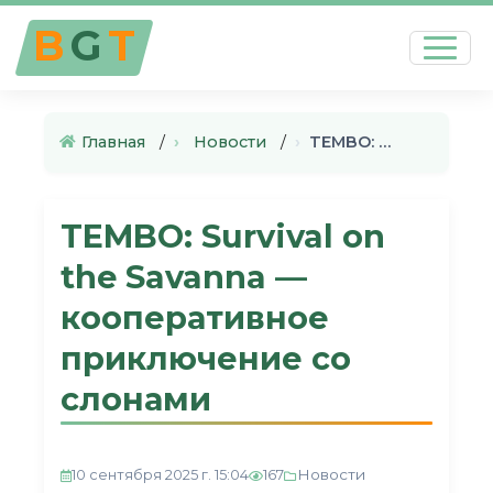
B
G
T
Главная
›
Новости
›
TEMBO: Survival on the Savann…
TEMBO: Survival on
the Savanna —
кооперативное
приключение со
слонами
Новости
10 сентября 2025 г. 15:04
167