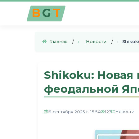
B
G
T
Главная
›
Новости
›
Shikok
Shikoku: Новая 
феодальной Япо
Новости
19 сентября 2025 г. 15:54
127