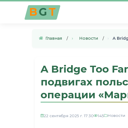
B
G
T
Главная
›
Новости
›
A Brid
A Bridge Too Fa
подвигах польс
операции «Мар
Новости
22 сентября 2025 г. 17:30
145