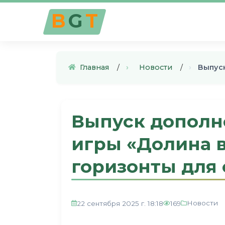
B
G
T
Главная
›
Новости
›
Выпус
Выпуск дополн
игры «Долина 
горизонты для 
Новости
22 сентября 2025 г. 18:18
169