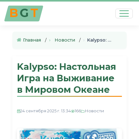
B
G
T
Главная
›
Новости
›
Kalypso: Настольная Игра на В…
Kalypso: Настольная
Игра на Выживание
в Мировом Океане
Новости
24 сентября 2025 г. 13:34
166