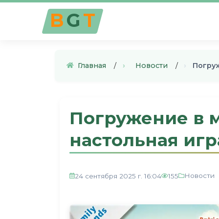
B
G
T
Главная
›
Новости
›
Погруж
Погружение в м
настольная игр
Новости
24 сентября 2025 г. 16:04
155