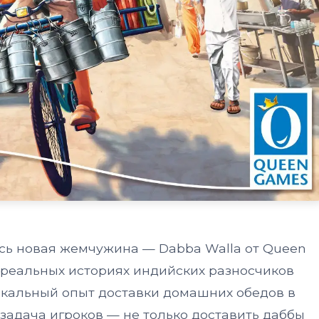
сь новая жемчужина — Dabba Walla от Queen
а реальных историях индийских разносчиков
икальный опыт доставки домашних обедов в
 задача игроков — не только доставить даббы