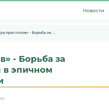
Новости
гра престолов» - Борьба за …
в» - Борьба за
 в эпичном
и
игр