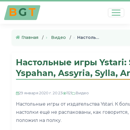
B
G
T
Главная
›
Видео
›
Настольные игры Ystari: Spyri…
Настольные игры Ystari:
Yspahan, Assyria, Sylla, Am
Видео
29 января 2020 г. 20:23
1121
Настольные игры от издательства Ystari. К бо
настолки ещё не распакованы, как говорится, 
положил на полку.